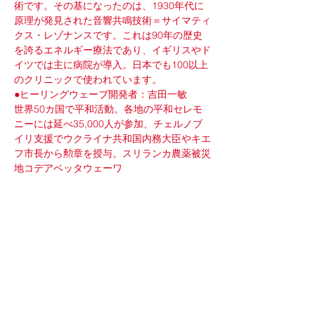
術です。その基になったのは、1930年代に
原理が発見された音響共鳴技術＝サイマティ
クス・レゾナンスです。これは90年の歴史
を誇るエネルギー療法であり、イギリスやド
イツでは主に病院が導入。日本でも100以上
のクリニックで使われています。
●ヒーリングウェーブ開発者：吉田一敏
世界50カ国で平和活動。各地の平和セレモ
ニーには延べ35,000人が参加、チェルノブ
イリ支援でウクライナ共和国内務大臣やキエ
フ市長から勲章を授与。スリランカ農薬被災
地コデアベッタウェーワ
さらに表示
このイベントをシェア