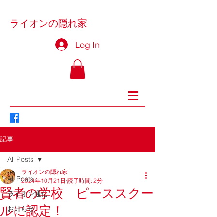
ライオンの隠れ家
Log In
記事
All Posts
ライオンの隠れ家
All Posts
2024年10月21日
読了時間: 2分
賢者の学校 ピーススクー
ライオン通信
ルに認定！
お知らせ