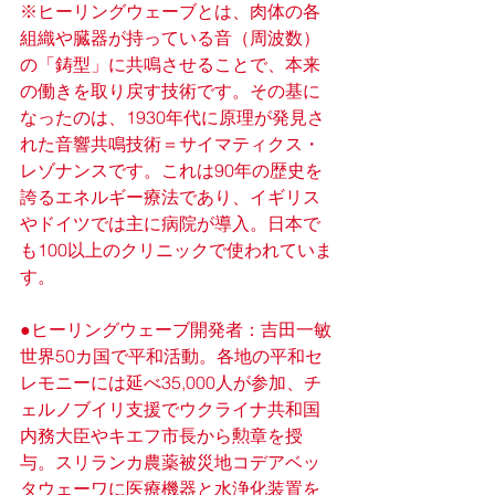
※ヒーリングウェーブとは、肉体の各
組織や臓器が持っている音（周波数）
の「鋳型」に共鳴させることで、本来
の働きを取り戻す技術です。その基に
なったのは、1930年代に原理が発見さ
れた音響共鳴技術＝サイマティクス・
レゾナンスです。これは90年の歴史を
誇るエネルギー療法であり、イギリス
やドイツでは主に病院が導入。日本で
も100以上のクリニックで使われていま
す。
●ヒーリングウェーブ開発者：吉田一敏
世界50カ国で平和活動。各地の平和セ
レモニーには延べ35,000人が参加、チ
ェルノブイリ支援でウクライナ共和国
内務大臣やキエフ市長から勲章を授
与。スリランカ農薬被災地コデアベッ
タウェーワに医療機器と水浄化装置を